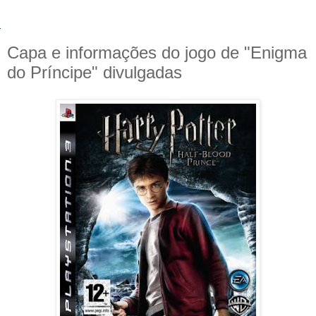
Capa e informações do jogo de "Enigma
do Príncipe" divulgadas