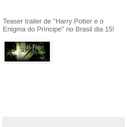
Teaser trailer de "Harry Potter e o
Enigma do Príncipe" no Brasil dia 15!
A CDN anunciou que a Warner
Brothers brasileira deseja exibir o
teaser trailer de "
Harry Potter e o
Enigma do Príncipe
" a partir do
dia 15 de agosto, antes da
animação "Star Wars: The Clone Wars".
A assessoria ainda confirmou que nos E.U.A. e nos países
com língua inglesa, o trailer será exibido antes do filme "A
Múmia 3: O Túmulo do Imperador Dragão", que será exibido
no dia 1° de agosto, bem antes do nosso.