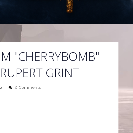
EM "CHERRYBOMB"
RUPERT GRINT
o
0 Comments
upert Grint
fora da série Harry Potter, "Cherrybomb",
e Kimberley Nixon, Michelle e o dele, Malachy. Segundo
 janeiro do próximo ano, terá esta cena para atrair mais