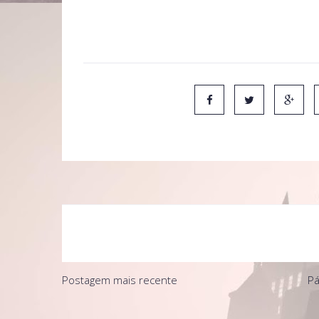
O filme "indie" (independente) conta a história d
perdidamente por Michelle, nova na cidade.
Postagem mais recente
Pá