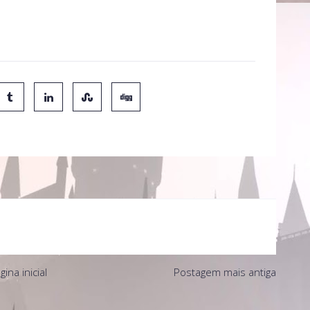
e dois grandes amigos Luke e Malachy, que se apaixonam
gina inicial
Postagem mais antiga