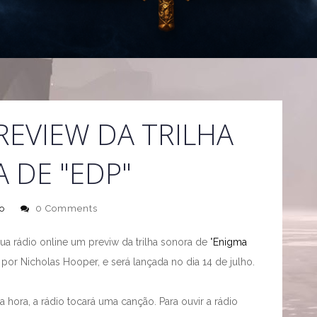
REVIEW DA TRILHA
 DE "EDP"
o
0 Comments
a rádio online um previw da trilha sonora de "
Enigma
 por Nicholas Hooper, e será lançada no dia 14 de julho.
 hora, a rádio tocará uma canção. Para ouvir a rádio