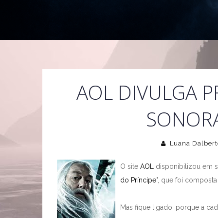
AOL DIVULGA P
SONORA
Luana Dalbert
O site
AOL
disponibilizou em su
do Príncipe
", que foi composta
Mas fique ligado, porque a cada