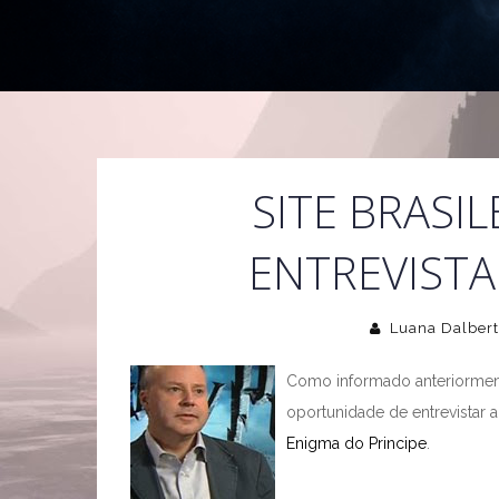
SITE BRASI
ENTREVISTA 
Luana Dalber
Como informado anteriormente
oportunidade de entrevistar 
Enigma do Principe
.