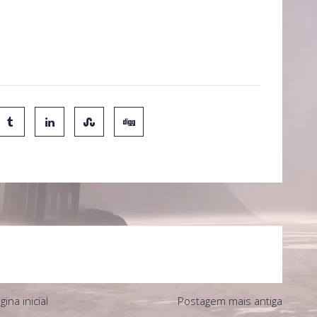
gina inicial
Postagem mais antiga