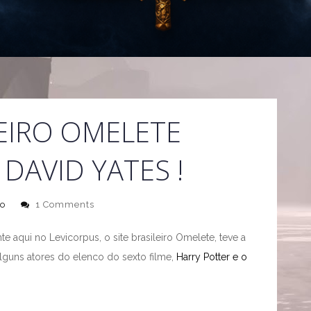
LEIRO OMELETE
DAVID YATES !
to
1 Comments
 aqui no Levicorpus, o site brasileiro Omelete, teve a
alguns atores do elenco do sexto filme,
Harry Potter e o