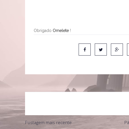
Obrigado
Omelete
!
Postagem mais recente
Pá