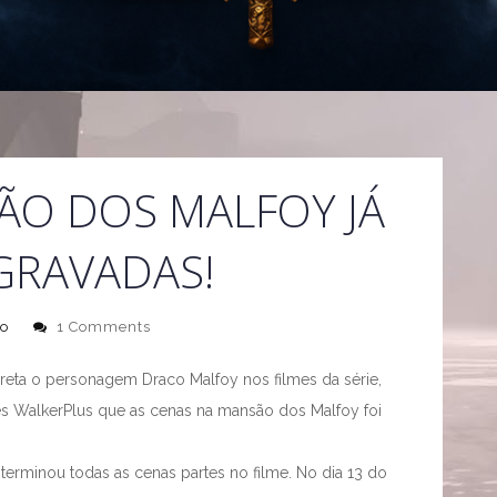
ÃO DOS MALFOY JÁ
GRAVADAS!
to
1 Comments
preta o personagem Draco Malfoy nos filmes da série,
ês WalkerPlus que as cenas na mansão dos Malfoy foi
terminou todas as cenas partes no filme. No dia 13 do