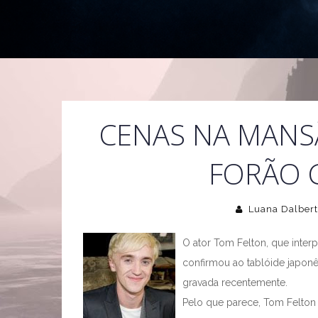
CENAS NA MANS
FORÃO 
Luana Dalber
O ator Tom Felton, que inter
confirmou ao tablóide japon
gravada recentemente.
Pelo que parece, Tom Felton 