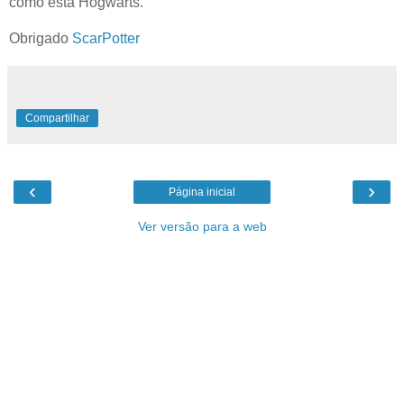
como esta Hogwarts.
Obrigado
ScarPotter
Compartilhar
‹
›
Página inicial
Ver versão para a web