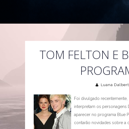
TOM FELTON E 
PROGRAM
Luana Dalbert
Foi divulgado recentemente, 
interpretam os personagens 
aparecer no programa Blue Pe
contarão novidades sobre a 