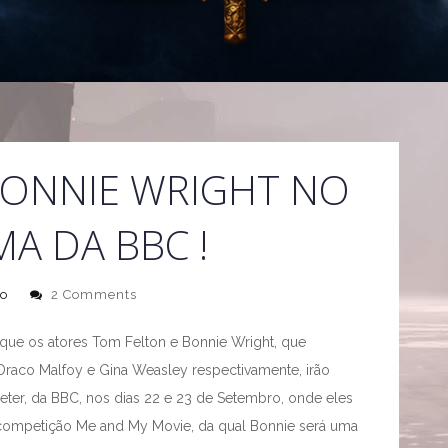
BONNIE WRIGHT NO
A DA BBC !
o
2 Comments
que os atores Tom Felton e Bonnie Wright, que
Draco Malfoy e Gina Weasley respectivamente, irão
ter, da BBC, nos dias 22 e 23 de Setembro, onde eles
competição Me and My Movie, da qual Bonnie será uma