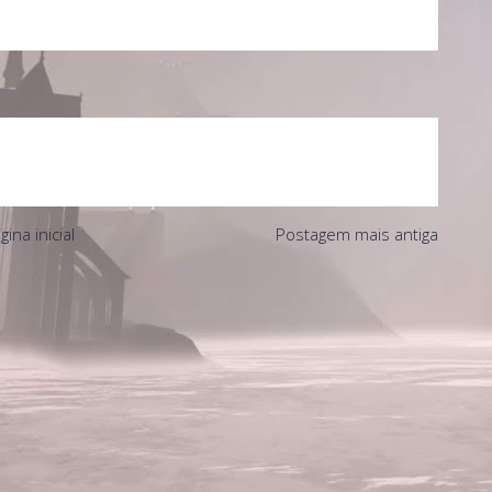
gina inicial
Postagem mais antiga