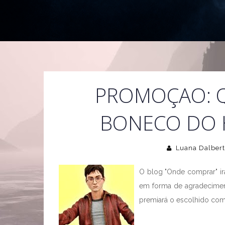
PROMOÇAO: 
BONECO DO 
Luana Dalbert
O blog "Onde comprar" ir
em forma de agradecimento
premiará o escolhido com 