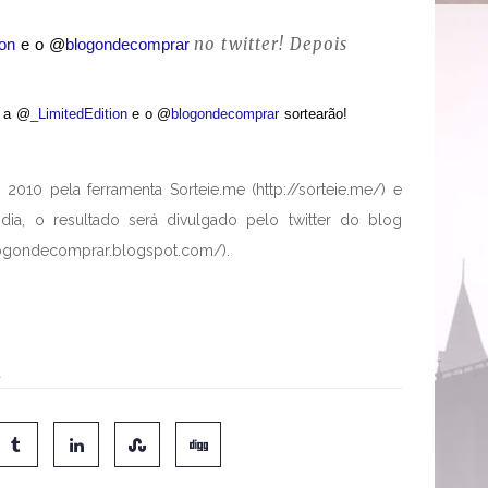
no twitter! Depois
ion
e o
@
blogondecomprar
e a @
_LimitedEdition
e o @
blogondecomprar
sortearão!
2010 pela ferramenta Sorteie.me (http://sorteie.me/) e
a, o resultado será divulgado pelo twitter do blog
logondecomprar.blogspot.com/).
a