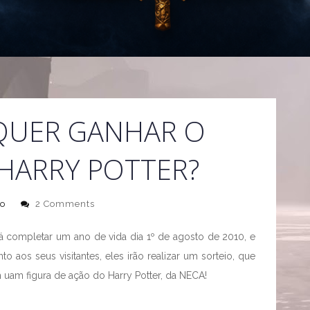
QUER GANHAR O
HARRY POTTER?
o
2 Comments
á completar um ano de vida dia 1º de agosto de 2010, e
 aos seus visitantes, eles irão realizar um sorteio, que
uam figura de ação do Harry Potter, da NECA!