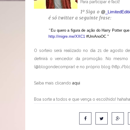
Para participar é facil!
1º Siga o
@
_LimitedEdit
é só twittar a seguinte frase:
"
Eu quero a figura de ação do Harry Potter qu
http://migre.me/XXC1
#UmAnoOC "
O sorteio será realizado no dia 21 de agosto de 
definirá o vencedor da promoção. No mesmo di
(@blogondecomprar) e no próprio blog (http://b
Saiba mais clicando
aqui
Boa sorte a todos e que vença o escolhido! hahah