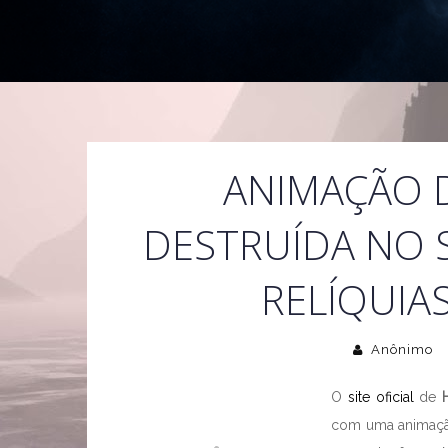
ANIMAÇÃO 
DESTRUÍDA NO SI
RELÍQUIA
Anônimo
O
site oficial
de
com uma animaçã