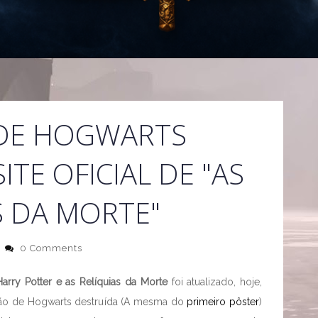
DE HOGWARTS
TE OFICIAL DE "AS
S DA MORTE"
0 Comments
Harry Potter e as Relíquias da Morte
foi atualizado, hoje,
o de Hogwarts destruída (A mesma do
primeiro pôster
)