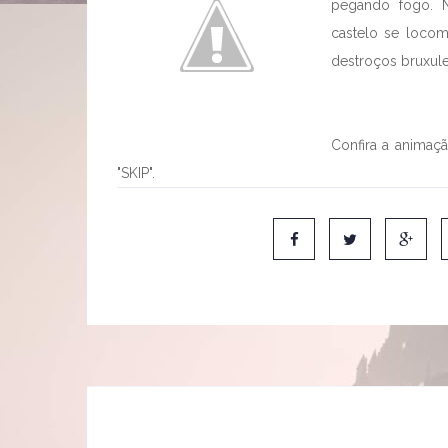
pegando fogo. 
castelo se locom
destroços bruxul
Confira a animaç
"SKIP".