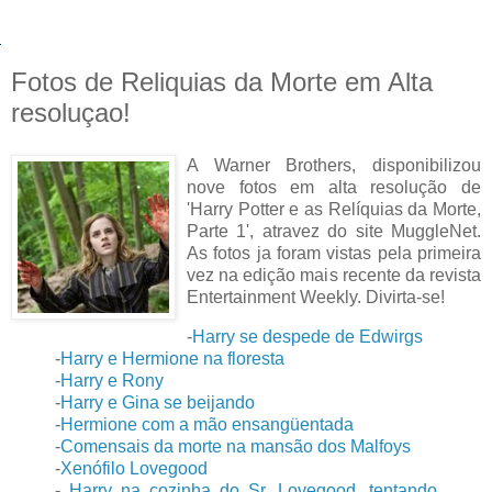
Fotos de Reliquias da Morte em Alta
resoluçao!
A Warner Brothers, disponibilizou
nove fotos em alta resolução de
'Harry Potter e as Relíquias da Morte,
Parte 1', atravez do site MuggleNet.
As fotos ja foram vistas pela primeira
vez na edição mais recente da revista
Entertainment Weekly. Divirta-se!
-
Harry se despede de Edwirgs
-
Harry e Hermione na floresta
-
Harry e Rony
-
Harry e Gina se beijando
-
Hermione com a mão ensangüentada
-
Comensais da morte na mansão dos Malfoys
-
Xenófilo Lovegood
-
Harry na cozinha do Sr. Lovegood, tentando