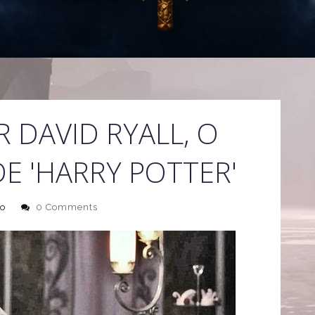
 DAVID RYALL, O
E 'HARRY POTTER'
o
0 Comments