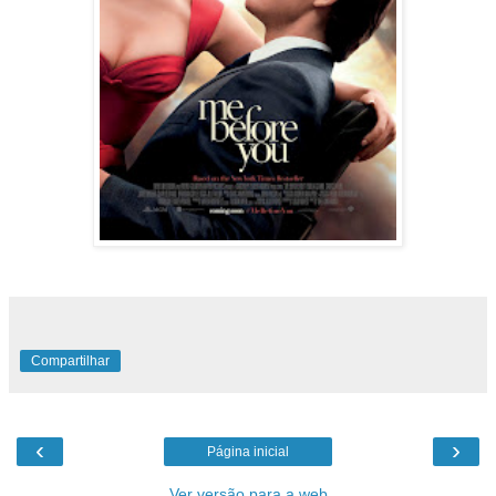
Compartilhar
‹
›
Página inicial
Ver versão para a web