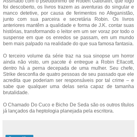
Assinado com o pseudônimo de Robert Galbraith, que logo
foi descoberto, os livros trazem as aventuras do singular e
manco detetive, por causa de ferimentos no Afeganistão,
junto com sua parceira e secretária Robin. Os livros
anteriores mantêm a qualidade e forma de J.K. contar suas
histórias, transformando o leitor em um ser voraz por todo o
suspense em que os enredos se passam, em um mundo
bem mais palpado na realidade do que sua famosa fantasia.
O terceiro volume da série traz na sua sinopse um horror
ainda não visto, um pacote é entregue a Robin Ellacott,
dentro há a perna decepada de uma mulher. Seu chefe,
Strike desconfia de quatro pessoas de seu passado que ele
acredita que poderiam ser responsáveis por tal crime – e
sabe que qualquer uma delas seria capaz de tamanha
brutalidade.
O Chamado Do Cuco e Bicho De Seda são os outros títulos
já lançados da heptologia planejada pela escritora.