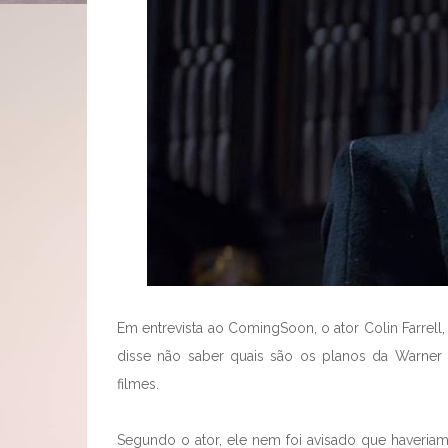
Em entrevista ao ComingSoon, o ator Colin Farrell
disse não saber quais são os planos da Warner
filmes.
Segundo o ator, ele nem foi avisado que haveriam