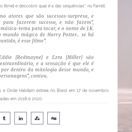
ilme] e descobrir qual é a das sequências”, riu Farrell.
mo atores que são sucessos-surpresa, e
s para fazerem sucesso, e não fazem”,
música-tema para tocar, e o nome de J.K.
ao mundo mágico de Harry Potter… se há
ntido, é esse filme”.
Eddie [Redmayne] e Ezra [Miller] são
 extraordinário, e a sensação é que ele é
o por dentro da mitologia desse mundo, e
personagens”, contou.
icos e Onde Habitam estreia no Brasil em 17 de novembro
çadas em 2018 e 2020.