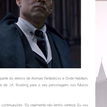
, parte do elenco de Animais Fantásticos e Onde Habitam,
 e de J.K. Rowling para o seu personagem nos futuros
 continuações. “Eu realmente não tenho certeza. Eu vou