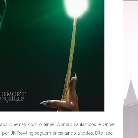
aos cinemas com o filme “Animais Fantásticos e Onde
o por JK Rowling seguem encantando a todos. Dito isso,