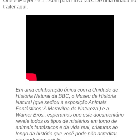
One e iPlayer - e 1º. Abril para HBO Max. Dê uma olhada no
trailer aqui.
Em uma colaboração única com a Unidade de
História Natural da BBC, o Museu de História
Natural (que sediou a exposição Animais
Fantásticos: A Maravilha da Natureza ) e a
Warner Bros., esperamos que este documentário
revele todos os tipos de mistérios em torno de
animais fantásticos e da vida real, criaturas ao
longo da história que você pode não acreditar
que poderiam existir.