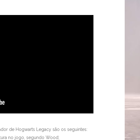
nador de Hogwarts Legacy são os seguintes:
riatura no jogo, segundo Wood;