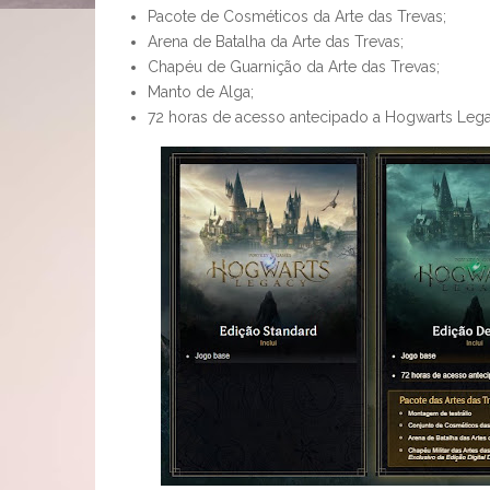
Pacote de Cosméticos da Arte das Trevas;
Arena de Batalha da Arte das Trevas;
Chapéu de Guarnição da Arte das Trevas;
Manto de Alga;
72 horas de acesso antecipado a Hogwarts Leg