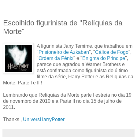
Escolhido figurinista de "Relíquias da
Morte"
A figurinista Jany Temime, que trabalhou em
"
Prisioneiro de Azkaban
", "
Cálice de Fogo
",
"
Ordem da Fênix
" e "
Enigma do Príncipe
",
parece que agradou a Warner Brothers e
está confirmada como figurinista do último
filme da série, Harry Potter e as Reliquias da
Morte, Parte I e II !
Lembrando que Reliquias da Morte parte I estreia no dia 19
de novembro de 2010 e a Parte II no dia 15 de julho de
2011.
Thanks ,
UniversHarryPotter