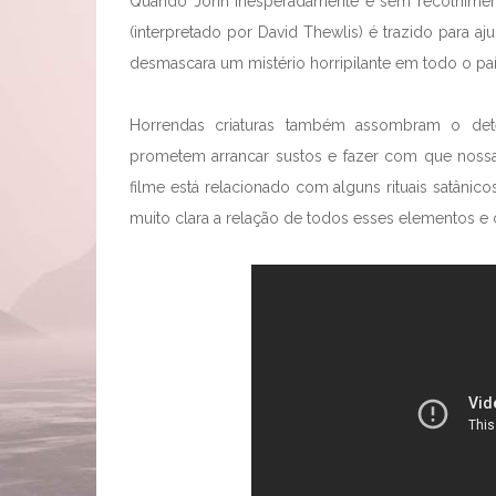
Quando John inesperadamente e sem recolhiment
(interpretado por David Thewlis) é trazido para 
desmascara um mistério horripilante em todo o paí
Horrendas criaturas também assombram o dete
prometem arrancar sustos e fazer com que nossa
filme está relacionado com alguns rituais satânic
muito clara a relação de todos esses elementos e 