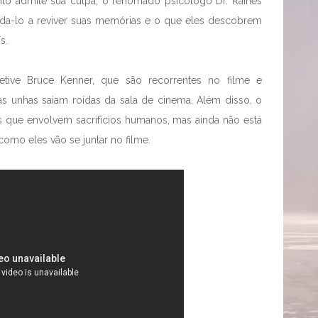
o admite sua culpa, o renomado psicólogo Dr. Raines
ajuda-lo a reviver suas memórias e o que eles descobrem
s.
tive Bruce Kenner, que são recorrentes no filme e
s unhas saiam roídas da sala de cinema. Além disso, o
os que envolvem sacrifícios humanos, mas ainda não está
como eles vão se juntar no filme.