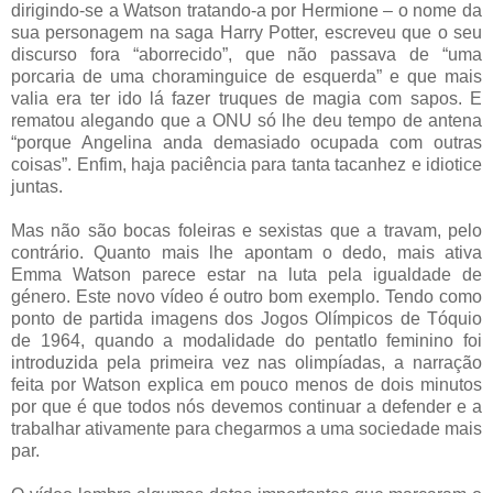
dirigindo-se a Watson tratando-a por Hermione – o nome da
sua personagem na saga Harry Potter, escreveu que o seu
discurso fora “aborrecido”, que não passava de “uma
porcaria de uma choraminguice de esquerda” e que mais
valia era ter ido lá fazer truques de magia com sapos. E
rematou alegando que a ONU só lhe deu tempo de antena
“porque Angelina anda demasiado ocupada com outras
coisas”. Enfim, haja paciência para tanta tacanhez e idiotice
juntas.
Mas não são bocas foleiras e sexistas que a travam, pelo
contrário. Quanto mais lhe apontam o dedo, mais ativa
Emma Watson parece estar na luta pela igualdade de
género. Este novo vídeo é outro bom exemplo. Tendo como
ponto de partida imagens dos Jogos Olímpicos de Tóquio
de 1964, quando a modalidade do pentatlo feminino foi
introduzida pela primeira vez nas olimpíadas, a narração
feita por Watson explica em pouco menos de dois minutos
por que é que todos nós devemos continuar a defender e a
trabalhar ativamente para chegarmos a uma sociedade mais
par.