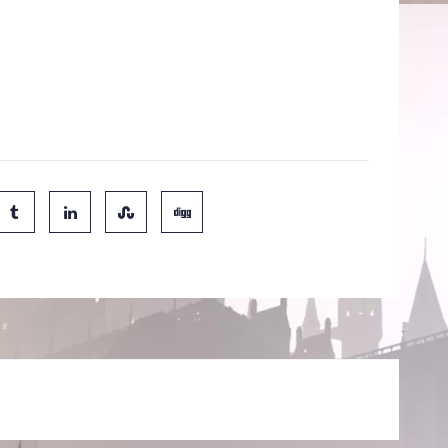
ito ansioso. E também, sou fã há muito tempo da mulher
uma das melhores coisas em fazer 'Harry Potter' é de
tão sentadas ao meu lado, para se maquear. Filmar
l Gambon e agora Helen McCrory, de quem sou um