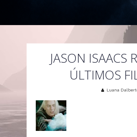
JASON ISAACS 
ÚLTIMOS FI
Luana Dalbert
Como informado anteriormente, nã
infelizmente, mas Jason Isaacs, in
volta para as duas partes (provave
e as Raliquias da morte", de aco