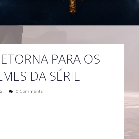
RETORNA PARA OS
LMES DA SÉRIE
o
0 Comments
o o veremos em " Harry Potter e o Enigma do Principe",
térprete de Lúcio Malfoy na série, já está garantindo sua
lmente) do sétimo e último filme da série, " Harry Potter
rdo com uma entrevista publicada pelo
ComingSoon
.