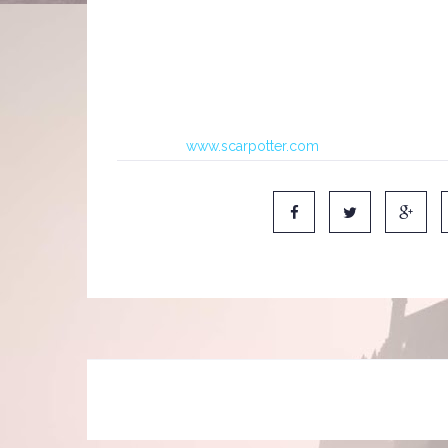
Você está ansioso para reprisar o papel?Estou mu
que está interpretando minha esposa. Na verdade, 
que a maioria das pessoas que são meus ídolos es
cenas com Gary Oldman e Richard Harris, Michae
grande fã – é fabuloso.
Obrigado,
www.scarpotter.com