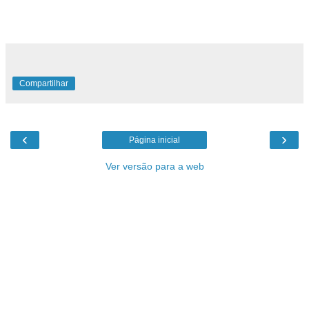
Para saber mais informações: acesse o
site da empresa
ou
ligue para (11) 3383-1200!
Compartilhar
‹
›
Página inicial
Ver versão para a web