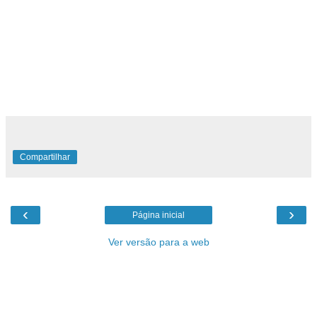
seguirei com Literatura Inglesa."
O artigo também fala sobre sua pontuação nos exames de
nível A e de seus ganhos nos filmes de 'Harry Potter', o que
sem dúvida irá ajudá-la a se inscrever em qualquer
faculdade ou universidade do mundo.
Compartilhar
‹
›
Página inicial
Ver versão para a web