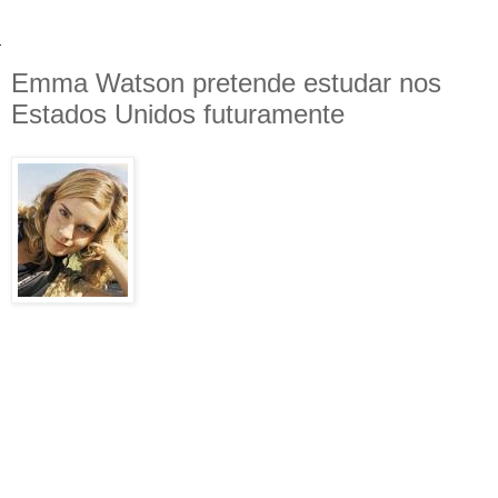
Emma Watson pretende estudar nos
Estados Unidos futuramente
O site do jornal
Daily Telegraph
postou
recentemente um
artigo
mencionando os
interesses acadêmicos da atriz Emma
Watson, intérprete de Hermione Granger
na série 'Harry Potter'.
Apesar da jovem atriz estar empenhada
em trabalhar nos dois últimos filmes de
'Harry Potter', em 2010 e em 2011, ela faz
planos para ir para uma faculdade. Emma afirmou que está
disposta a ir para os Estados Unidos para estudar.
"Eu já olhei algumas universidades para o
próximo ano, incluindo várias americanas. Se eu
decidir por alguns delas, estudarei Artes
Liberais, mas se eu estiver no Reino Unido,