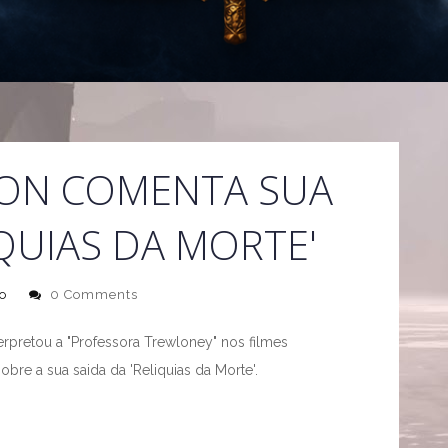
ON COMENTA SUA
ÍQUIAS DA MORTE'
o
0 Comments
rpretou a "Professora Trewloney" nos filmes
obre a sua saida da 'Reliquias da Morte'.