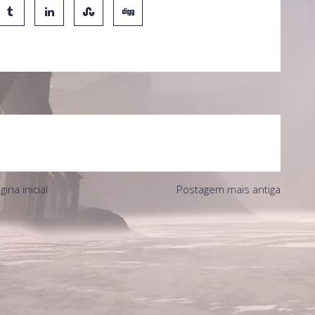
gina inicial
Postagem mais antiga