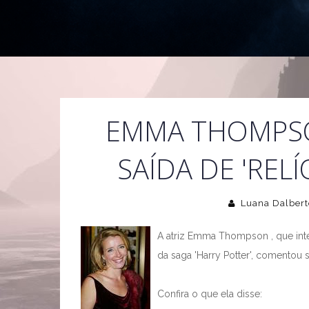
EMMA THOMPS
SAÍDA DE 'REL
Luana Dalbert
A atriz Emma Thompson , que inte
da saga 'Harry Potter', comentou s
Confira o que ela disse: