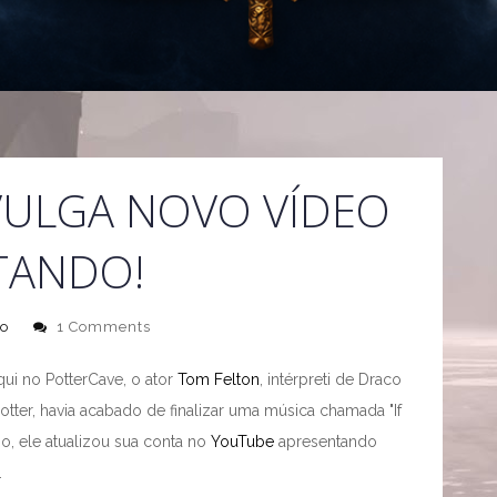
VULGA NOVO VÍDEO
TANDO!
to
1 Comments
ui no PotterCave, o ator
Tom Felton
, intérpreti de Draco
otter, havia acabado de finalizar uma música chamada "If
, ele atualizou sua conta no
YouTube
apresentando
.