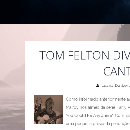
TOM FELTON DI
CAN
Luana Dalber
Como informado anteriormente aq
Malfoy nos filmes da série Harry P
You Could Be Anywhere". Com isso
uma pequena prévia da produção