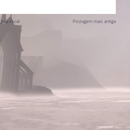
gina inicial
Postagem mais antiga