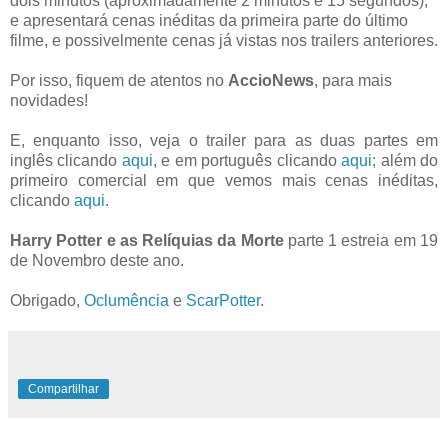
dois minutos (aproximadamente 2 minutos e 15 segundos),
e apresentará cenas inéditas da primeira parte do último
filme, e possivelmente cenas já vistas nos trailers anteriores.
Por isso, fiquem de atentos no
AccioNews
, para mais
novidades!
E, enquanto isso, veja o trailer para as duas partes em
inglês clicando
aqui
, e em português clicando
aqui
; além do
primeiro comercial em que vemos mais cenas inéditas,
clicando
aqui
.
Harry Potter e as Relíquias da Morte
parte 1 estreia em 19
de Novembro deste ano.
Obrigado,
Oclumência
e
ScarPotter
.
Compartilhar