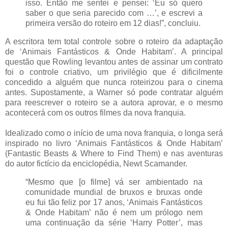
isso. Então me sentei e pensei: ‘Eu só quero
saber o que seria parecido com …’, e escrevi a
primeira versão do roteiro em 12 dias!”, concluiu.
A escritora tem total controle sobre o roteiro da adaptação
de ‘Animais Fantásticos & Onde Habitam’. A principal
questão que Rowling levantou antes de assinar um contrato
foi o controle criativo, um privilégio que é dificilmente
concedido a alguém que nunca roteirizou para o cinema
antes. Supostamente, a Warner só pode contratar alguém
para reescrever o roteiro se a autora aprovar, e o mesmo
acontecerá com os outros filmes da nova franquia.
Idealizado como o início de uma nova franquia, o longa será
inspirado no livro ‘Animais Fantásticos & Onde Habitam’
(Fantastic Beasts & Where to Find Them) e nas aventuras
do autor fictício da enciclopédia, Newt Scamander.
“Mesmo que [o filme] vá ser ambientado na
comunidade mundial de bruxos e bruxas onde
eu fui tão feliz por 17 anos, ‘Animais Fantásticos
& Onde Habitam’ não é nem um prólogo nem
uma continuação da série ‘Harry Potter’, mas