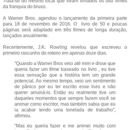
Trata-se do mesmo local que foram filmados os oito filmes
da franquia do bruxo.
A Warner Bros. agendou o lançamento da primeira parte
para 18 de novembro de 2016. O livro de 50 e poucas
páginas será adaptado em três filmes de longa duração,
lançados anualmente.
Recentemente, J.K. Rowling revelou que escreveu o
primeiro rascunho do roteiro em apenas doze dias.
“Quando a Warner Bros veio até mim e disse que
queria fazer um filme baseado no livro , eu tive
essa sensação que a história tem um grande
potencial. Ao mesmo tempo, veio um sentimento
de pânico por eu ter escrito esse livro e não
querer arruiná-lo. Então eu realmente tive um
daqueles momentos que sempre fazem você se
animar como escritor, mas também sabia que eu
ia acabar tendo uma tonelada de trabalho”,
afirmou.
“Mas eu queria fazer e me animei muito com