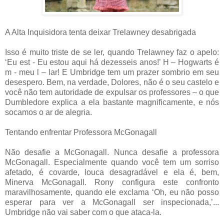
A Alta Inquisidora tenta deixar Trelawney desabrigada
Isso é muito triste de se ler, quando Trelawney faz o apelo:
‘Eu est - Eu estou aqui há dezesseis anos!’ H – Hogwarts é
m - meu l – lar! E Umbridge tem um prazer sombrio em seu
desespero. Bem, na verdade, Dolores, não é o seu castelo e
você não tem autoridade de expulsar os professores – o que
Dumbledore explica a ela bastante magnificamente, e nós
socamos o ar de alegria.
Tentando enfrentar Professora McGonagall
Não desafie a McGonagall. Nunca desafie a professora
McGonagall. Especialmente quando você tem um sorriso
afetado, é covarde, louca desagradável e ela é, bem,
Minerva McGonagall. Rony configura este confronto
maravilhosamente, quando ele exclama ‘Oh, eu não posso
esperar para ver a McGonagall ser inspecionada,’...
Umbridge não vai saber com o que ataca-la.