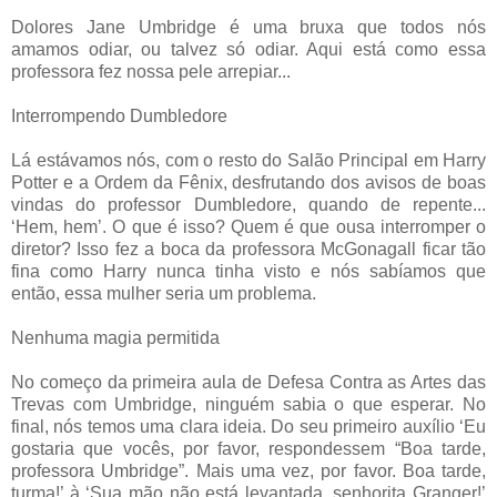
Dolores Jane Umbridge é uma bruxa que todos nós
amamos odiar, ou talvez só odiar. Aqui está como essa
professora fez nossa pele arrepiar...
Interrompendo Dumbledore
Lá estávamos nós, com o resto do Salão Principal em Harry
Potter e a Ordem da Fênix, desfrutando dos avisos de boas
vindas do professor Dumbledore, quando de repente...
‘Hem, hem’. O que é isso? Quem é que ousa interromper o
diretor? Isso fez a boca da professora McGonagall ficar tão
fina como Harry nunca tinha visto e nós sabíamos que
então, essa mulher seria um problema.
Nenhuma magia permitida
No começo da primeira aula de Defesa Contra as Artes das
Trevas com Umbridge, ninguém sabia o que esperar. No
final, nós temos uma clara ideia. Do seu primeiro auxílio ‘Eu
gostaria que vocês, por favor, respondessem “Boa tarde,
professora Umbridge”. Mais uma vez, por favor. Boa tarde,
turma!’ à ‘Sua mão não está levantada, senhorita Granger!’