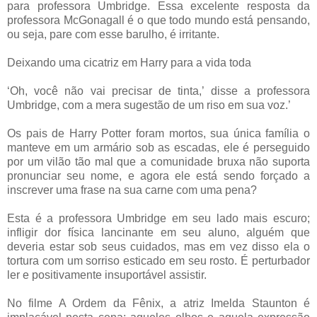
para professora Umbridge. Essa excelente resposta da
professora McGonagall é o que todo mundo está pensando,
ou seja, pare com esse barulho, é irritante.
Deixando uma cicatriz em Harry para a vida toda
‘Oh, você não vai precisar de tinta,’ disse a professora
Umbridge, com a mera sugestão de um riso em sua voz.’
Os pais de Harry Potter foram mortos, sua única família o
manteve em um armário sob as escadas, ele é perseguido
por um vilão tão mal que a comunidade bruxa não suporta
pronunciar seu nome, e agora ele está sendo forçado a
inscrever uma frase na sua carne com uma pena?
Esta é a professora Umbridge em seu lado mais escuro;
infligir dor física lancinante em seu aluno, alguém que
deveria estar sob seus cuidados, mas em vez disso ela o
tortura com um sorriso esticado em seu rosto. É perturbador
ler e positivamente insuportável assistir.
No filme A Ordem da Fênix, a atriz Imelda Staunton é