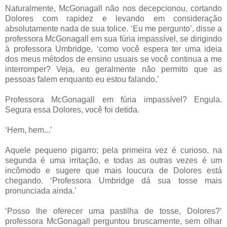
Naturalmente, McGonagall não nos decepcionou, cortando
Dolores com rapidez e levando em consideração
absolutamente nada de sua tolice. ‘Eu me pergunto’, disse a
professora McGonagall em sua fúria impassível, se dirigindo
à professora Umbridge, ‘como você espera ter uma ideia
dos meus métodos de ensino usuais se você continua a me
interromper? Veja, eu geralmente não permito que as
pessoas falem enquanto eu estou falando.’
Professora McGonagall em fúria impassível? Engula.
Segura essa Dolores, você foi detida.
‘Hem, hem...’
Aquele pequeno pigarro; pela primeira vez é curioso, na
segunda é uma irritação, e todas as outras vezes é um
incômodo e sugere que mais loucura de Dolores está
chegando. ‘Professora Umbridge dá sua tosse mais
pronunciada ainda.’
‘Posso lhe oferecer uma pastilha de tosse, Dolores?’
professora McGonagall perguntou bruscamente, sem olhar