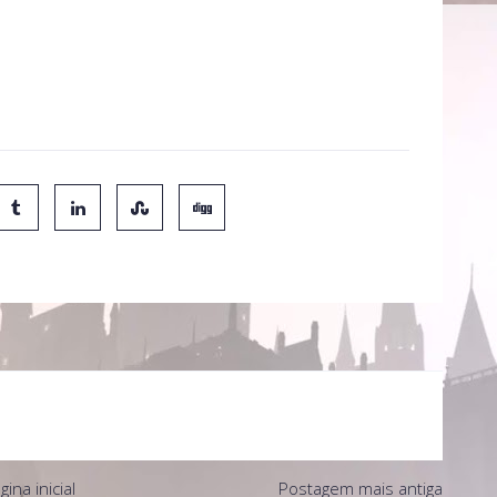
ernet, assim que os sites disponibilizarem o arquivo para
 fiquem atentos! Segundo o anúncio, o teaser será
ras no horário de Brasília).
gina inicial
Postagem mais antiga