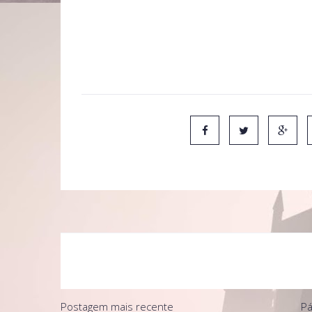
O trailer será exibido via satélite para sites na int
download, o "Potter maniacos" postará para vocês,
transmitido às 9 horas no horário da inglaterra (6 ho
Postagem mais recente
Pá