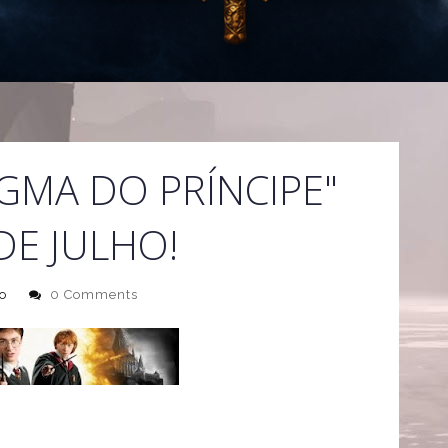
IGMA DO PRÍNCIPE"
DE JULHO!
o
0 Comments
"Harry Potter e o Enigma do Principe ", o primeiro que
do na internet no dia 29 de julho, daqui 5 dias!