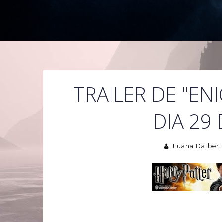
TRAILER DE "EN
DIA 29 
Luana Dalbert
A Warner Brothers anunciou que o teaser trailer de 
mostrará cenas inéditas do filme, será disponibiliza