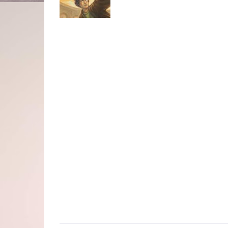
série, "
Harry Potter e o Enigma do 
sobre os dois últimos filmes da sé
tinha completado o script da primeira parte de "
Har
escrever a segunda parte.
A divisão entre a primeira e a segunda parte de R
diz que "Não é o que ele hávia pensado inicialment
talvez a primeira parte acaba-se com o retorno d
algumas complicações como, por exemplo, Gui Wea
mas nunca apareceu em nenhum dos filmes.
Vamos continuar muito atentos e não podemos es
Fevereiro de 2009.