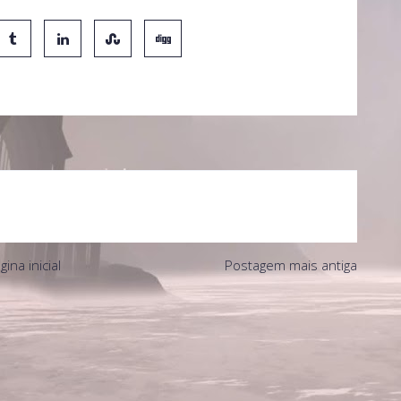
gina inicial
Postagem mais antiga