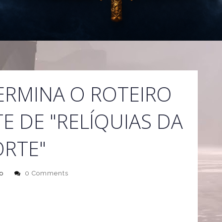
ERMINA O ROTEIRO
E DE "RELÍQUIAS DA
RTE"
o
0 Comments
nment Weekly criou um especial sobre o sexto filme da