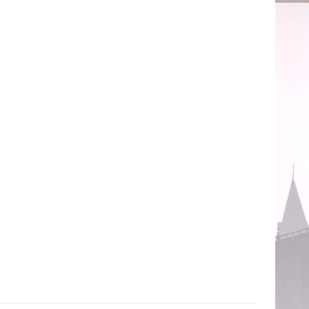
Príncipe
", e acrescentou um lugar especial para falar
rie, quando foi anunciado que o roteirista Steve Kloves
ry Potter e as Relíquias da Morte
" e já tinha começado a
elíquias da Morte está sendo um segredo, embora Kloves
e". Vale lembrar que anteriormente foi divulgado que
e Rony.Mesmo assim, Steve Kloves disse que teve
sley, que tem um papel importante no último livro,
quecer que as gravações do filme começarão em