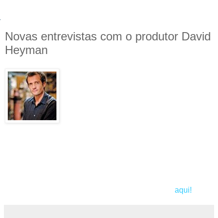
Novas entrevistas com o produtor David
Heyman
O produtor David Heyman concedeu
algumas entrevistas para fansites de Harry
Potter enquanto divulgava seu novo filme
"The Boy in the Striped Pyjamas"
.
Nessas entrevistas, David fala sobre o
atraso de
"Harry Potter e o Enigma do
Príncipe"
, bem como a eliminação de personagens no sexto
filme e de seus retornos para o sétimo. Ele também falou
sobre a divisão de
"Harry Potter e as Relíquias da Morte"
em dois filmes.
Confira todas as perguntas e respostas, clicando
aqui!