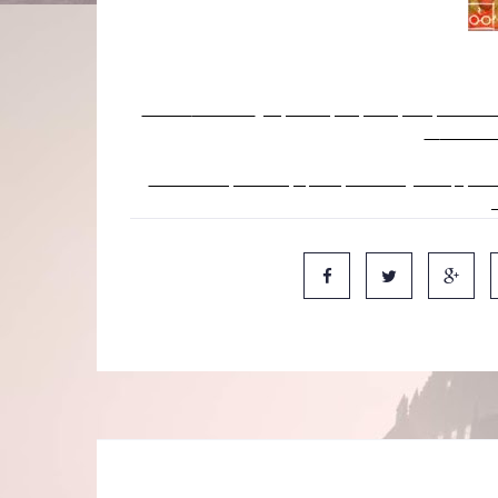
A editora
Salamandra
, responsável pelas publicações espanholas d
de
"Os Contos
A fonte afirma que a ilustração, com quase total seguridade, apare
A