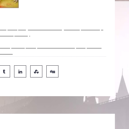
e 'Harry Potter', divulgou recentemente uma imagem onde é apresentada a capa
 de Beedle, o Bardo"
.
cerá na capa do livro, sendo que a mesma foi desenhada e pintada por Dolores
vendaño.