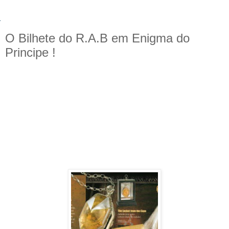
O Bilhete do R.A.B em Enigma do
Principe !
Surgiu agora há pouco na internet, um scan do catálogo da loja Noble Collection,
responsável pela venda de acessórios da série Harry Potter, incluindo varinhas e réplicas de
objetos usados no filme. Nesse novo panfleto podemos ver pela primeira vez o bilhete do
R.A.B., do filme Harry Potter e o Enigma do Príncipe.
Uma das maiores incógnitas de todos quando terminaram de ler o sexto livro era quem seria
o famoso R.A.B. deixado em um pequeno bilhete. Ele dizia que provavelmente já estaria
morto quando alguém lesse o bilhete e que ele estava com a verdadeira horcruxe .
Clique para ampliar a imagem !