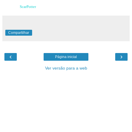
Obrigado,
ScarPotter
Compartilhar
‹
›
Página inicial
Ver versão para a web