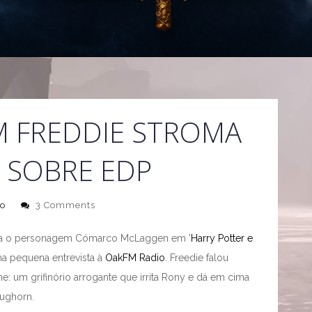
M FREDDIE STROMA
 SOBRE EDP
o
3 Comments
reta o personagem Cómarco McLaggen em '
Harry Potter e
a pequena entrevista à
OakFM Radio
. Freedie falou
: um grifinório arrogante que irrita Rony e dá em cima
lughorn.