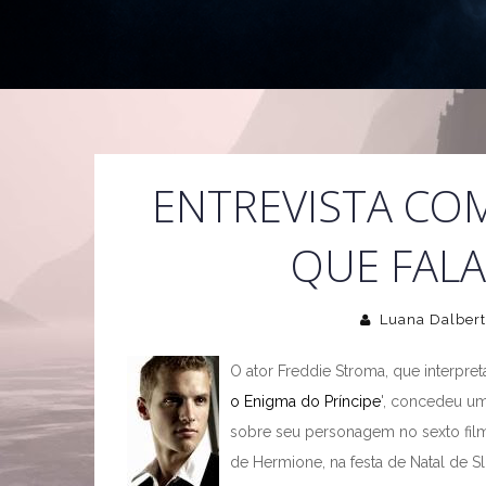
ENTREVISTA CO
QUE FALA
Luana Dalbert
O ator Freddie Stroma, que interp
o Enigma do Príncipe
', concedeu um
sobre seu personagem no sexto filme
de Hermione, na festa de Natal de S