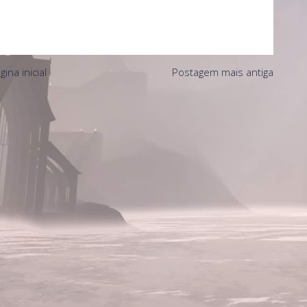
gina inicial
Postagem mais antiga