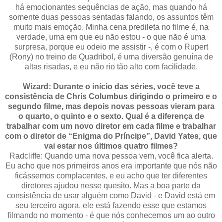
há emocionantes sequências de ação, mas quando há
somente duas pessoas sentadas falando, os assuntos têm
muito mais emoção. Minha cena predileta no filme é, na
verdade, uma em que eu não estou - o que não é uma
surpresa, porque eu odeio me assistir -, é com o Rupert
(Rony) no treino de Quadribol, é uma diversão genuína de
altas risadas, e eu não rio tão alto com facilidade.
Wizard: Durante o início das séries, você teve a
consistência de Chris Columbus dirigindo o primeiro e o
segundo filme, mas depois novas pessoas vieram para
o quarto, o quinto e o sexto. Qual é a diferença de
trabalhar com um novo diretor em cada filme e trabalhar
com o diretor de “Enigma do Príncipe”, David Yates, que
vai estar nos últimos quatro filmes?
Radcliffe: Quando uma nova pessoa vem, você fica alerta.
Eu acho que nos primeiros anos era importante que nós não
ficássemos complacentes, e eu acho que ter diferentes
diretores ajudou nesse quesito. Mas a boa parte da
consistência de usar alguém como David - e David está em
seu terceiro agora, ele está fazendo esse que estamos
filmando no momento - é que nós conhecemos um ao outro