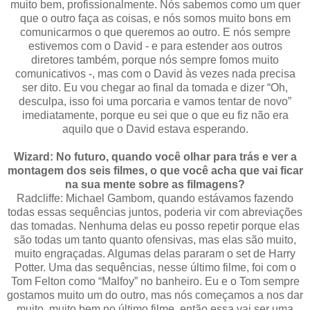
muito bem, profissionalmente. Nós sabemos como um quer
que o outro faça as coisas, e nós somos muito bons em
comunicarmos o que queremos ao outro. E nós sempre
estivemos com o David - e para estender aos outros
diretores também, porque nós sempre fomos muito
comunicativos -, mas com o David às vezes nada precisa
ser dito. Eu vou chegar ao final da tomada e dizer “Oh,
desculpa, isso foi uma porcaria e vamos tentar de novo”
imediatamente, porque eu sei que o que eu fiz não era
aquilo que o David estava esperando.
Wizard: No futuro, quando você olhar para trás e ver a
montagem dos seis filmes, o que você acha que vai ficar
na sua mente sobre as filmagens?
Radcliffe: Michael Gambom, quando estávamos fazendo
todas essas sequências juntos, poderia vir com abreviações
das tomadas. Nenhuma delas eu posso repetir porque elas
são todas um tanto quanto ofensivas, mas elas são muito,
muito engraçadas. Algumas delas pararam o set de Harry
Potter. Uma das sequências, nesse último filme, foi com o
Tom Felton como “Malfoy” no banheiro. Eu e o Tom sempre
gostamos muito um do outro, mas nós começamos a nos dar
muito, muito bem no último filme, então essa vai ser uma