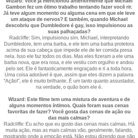
Wizard: Você já mencionou anteriormente que Michael
Gambon fez um ótimo trabalho tentando fazer você rir.
Já teve algum momento ou alguma cena em que ele teve
um ataque de nervos? E também, quando Michael
descobriu que Dumbledore é gay, isso impulsionou as
suas palhaçadas?
Radcliffe: Sim, impulsionou sim. Michael, interpretando
Dumbledore, tem uma barba, e ele tem uma barba protetora
acima de sua cabeça que impede ele de ter comida presa
nela. Isso ele faz todos os dias. Mas eles fizeram a ele uma
barba nova, que era rosa, e ele vestiu com orgulho e andou
pelo set. Ele é fantasticamente engraçado e ri a toda hora.
Uma coisa adorável é que, assim que eles dizem a palavra
“Ação!”, ele é muito brilhante. É um tanto quanto assustador,
na verdade, o quão bom ele é.
Wizard: Este filme tem uma mistura de aventura e de
alguns momentos íntimos. Quais foram suas cenas
favoritas de fazer? Você gosta das cenas de ação ou
das mais calmas?
Radcliffe: Eu acho que eu gosto das cenas mais calmas. Há
muita ação, mas as mais calmas vão, geralmente, falando,
mostrando onde a emoção está. Não estou dizendo que não