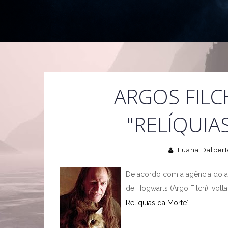
ARGOS FILC
"RELÍQUIA
Luana Dalbert
De acordo com a agência do at
de Hogwarts (Argo Filch), volta
Relíquias da Morte
".