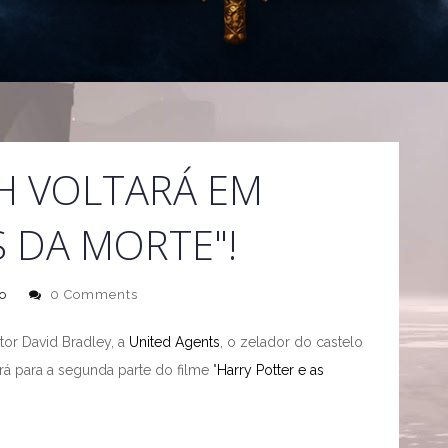
H VOLTARÁ EM
S DA MORTE"!
o
0 Comments
or David Bradley, a
United Agents
, o zelador do castelo
rá para a segunda parte do filme "
Harry Potter e as