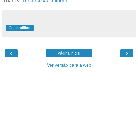
Thanks,
The-Leaky-Cauldron
Compartilhar
‹
›
Página inicial
Ver versão para a web