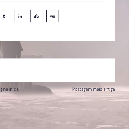
gina inicial
Postagem mais antiga