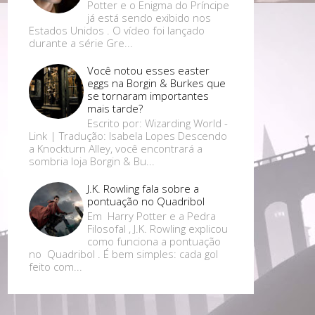
Potter e o Enigma do Príncipe
já está sendo exibido nos
Estados Unidos . O vídeo foi lançado
durante a série Gre...
Você notou esses easter
eggs na Borgin & Burkes que
se tornaram importantes
mais tarde?
Escrito por: Wizarding World -
Link | Tradução: Isabela Lopes Descendo
a Knockturn Alley, você encontrará a
sombria loja Borgin & Bu...
J.K. Rowling fala sobre a
pontuação no Quadribol
Em Harry Potter e a Pedra
Filosofal , J.K. Rowling explicou
como funciona a pontuação
no Quadribol . É bem simples: cada gol
feito com...