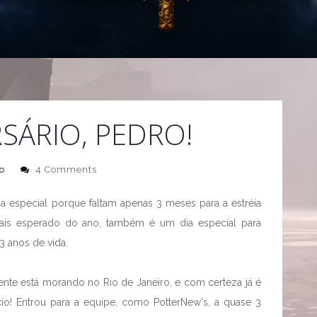
RSÁRIO, PEDRO!
o
4 Comments
a especial porque faltam apenas 3 meses para a estréia
mais esperado do ano, também é um dia especial para
 anos de vida.
nte está morando no Rio de Janeiro, e com certeza já é
io! Entrou para a equipe, como PotterNew's, a quase 3