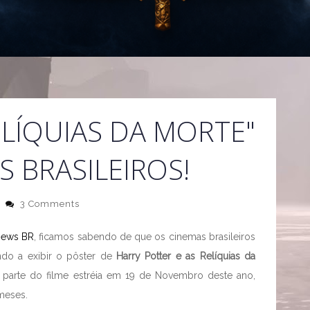
ELÍQUIAS DA MORTE"
 BRASILEIROS!
3 Comments
News BR
, ficamos sabendo de que os cinemas brasileiros
do a exibir o pôster de
Harry Potter e as Relíquias da
a parte do filme estréia em 19 de Novembro deste ano,
 meses.