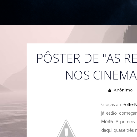
PÔSTER DE "AS R
NOS CINEMAS
Anônimo
Graças ao
Potter
já estão começan
Morte
. A primeir
daqui quase três