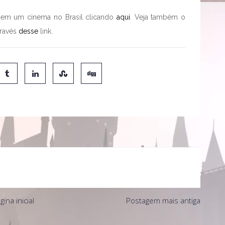
da em um cinema no Brasil clicando
aqui
. Veja também o
través
desse
link.
gina inicial
Postagem mais antiga