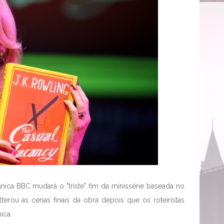
ânica BBC mudará o "triste" fim da minissérie baseada no
terou as cenas finais da obra depois que os roteiristas
ica.