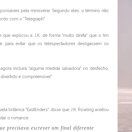
ponsáveis pela minissérie. Segundo eles, o término não
cordo com o "Telegraph".
se que explicou a J.K. de forma "muito direta" que o fim
e, para evitar que os telespectadores desligassem os
, agora incluirá "alguma medida salvadora" no desfecho,
ivertido e compreensível".
ela britânica "EastEnders", disse que J.K. Rowling aceitou
ptar o romance.
ue precisava escrever um final diferente