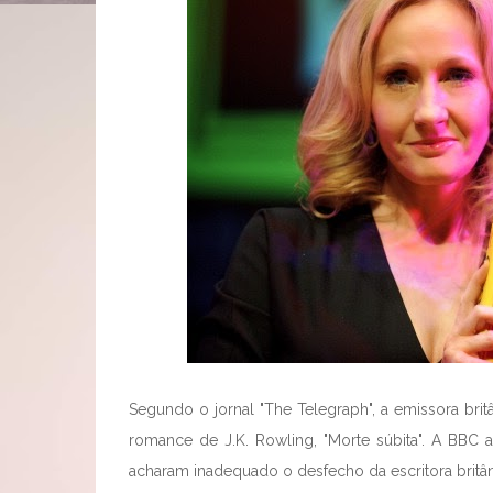
Segundo o jornal "The Telegraph", a emissora brit
romance de J.K. Rowling, "Morte súbita". A BBC al
acharam inadequado o desfecho da escritora britân