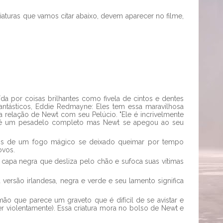
iaturas que vamos citar abaixo, devem aparecer no filme,
da por coisas brilhantes como fivela de cintos e dentes
antásticos, Eddie Redmayne: Eles tem essa maravilhosa
a relação de Newt com seu Pelúcio. "Ele é incrivelmente
e é um pesadelo completo mas Newt se apegou ao seu
tos de um fogo mágico se deixado queimar por tempo
ovos.
 capa negra que desliza pelo chão e sufoca suas vítimas
 versão irlandesa, negra e verde e seu lamento significa
o que parece um graveto que é difícil de se avistar e
 violentamente). Essa criatura mora no bolso de Newt e