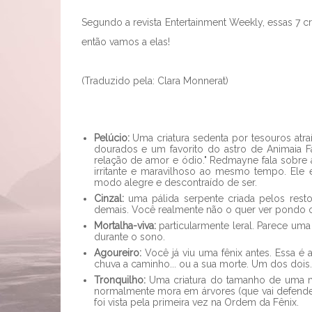
Segundo a revista Entertainment Weekly, essas 7 cr
então vamos a elas!
(Traduzido pela: Clara Monnerat)
Pelúcio:
Uma criatura sedenta por tesouros atraí
dourados e um favorito do astro de Animaia F
relação de amor e ódio." Redmayne fala sobre 
irritante e maravilhoso ao mesmo tempo. El
modo alegre e descontraído de ser.
Cinzal:
uma pálida serpente criada pelos res
demais. Você realmente não o quer ver pondo 
Mortalha-viva:
particularmente leral. Parece uma
durante o sono.
Agoureiro:
Você já viu uma fênix antes. Essa é a
chuva a caminho... ou a sua morte. Um dos dois.
Tronquilho:
Uma criatura do tamanho de uma mã
normalmente mora em árvores (que vai defender
foi vista pela primeira vez na Ordem da Fênix.