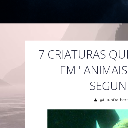
7 CRIATURAS QU
EM ' ANIMAIS
SEGUND
@LuuhDalbert