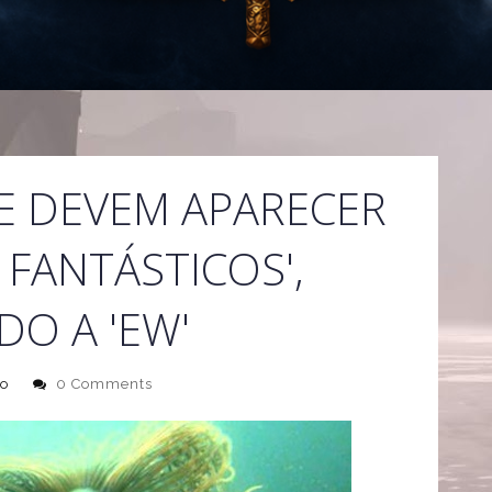
E DEVEM APARECER
 FANTÁSTICOS',
O A 'EW'
o
0 Comments