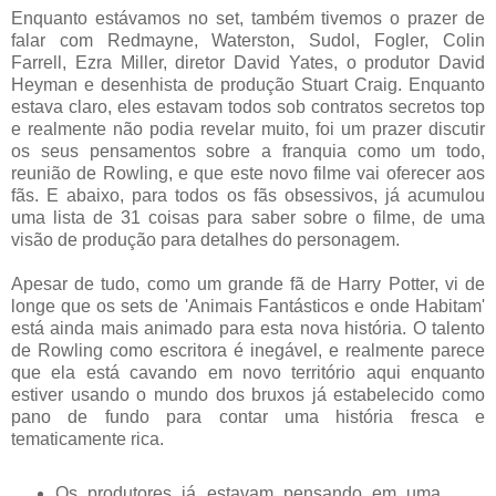
Enquanto estávamos no set, também tivemos o prazer de
falar com Redmayne, Waterston, Sudol, Fogler, Colin
Farrell, Ezra Miller, diretor David Yates, o produtor David
Heyman e desenhista de produção Stuart Craig. Enquanto
estava claro, eles estavam todos sob contratos secretos top
e realmente não podia revelar muito, foi um prazer discutir
os seus pensamentos sobre a franquia como um todo,
reunião de Rowling, e que este novo filme vai oferecer aos
fãs. E abaixo, para todos os fãs obsessivos, já acumulou
uma lista de 31 coisas para saber sobre o filme, de uma
visão de produção para detalhes do personagem.
Apesar de tudo, como um grande fã de Harry Potter, vi de
longe que os sets de 'Animais Fantásticos e onde Habitam'
está ainda mais animado para esta nova história. O talento
de Rowling como escritora é inegável, e realmente parece
que ela está cavando em novo território aqui enquanto
estiver usando o mundo dos bruxos já estabelecido como
pano de fundo para contar uma história fresca e
tematicamente rica.
Os produtores já estavam pensando em uma