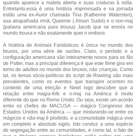
quando aparece a maleta aberta e suas criaturas à solta.
Entretanto,essa é uma história improvisada e na jornada
estão uma ex-Auror chamada Tina (Katherine Waterston),
sua atrapalhada irmã, Queenie ( Alison Sudol) e o non-maj
(palavra americana para trouxa) Jacob que se enrola no
mundo trouxa e não exatamente quer ir embora
A história de Animais Fantásticos é única no mundo dos
bruxos, por uma série de razões. Claro, o período e a
configuração americana são inteiramente novos para os fãs
de Potter, mas a principal diferença é que este filme gira em
torno de adultos no mundo dos bruxos, não crianças. Como
tal, os temas sócio-políticos do script de Rowling são mais
prevalentes, como os eventos que transpire ocorrem no
contexto de uma eleição e Newt logo descobre que a
relação entre magia-folk e n-maj na América é muito
diferente do que no Reino Unido. Ou seja, existe um acordo
entre os chefes de MACUSA — mágico Congresso dos
Estados Unidos da América — que misturando-se entre os
mágicos e não-maj é proibido, e a comunidade mágica vive
em completo e absoluto sigilo. Isto conduz a uma espécie
de segregação entre as comunidades, e como tal, o fato de