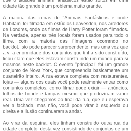
que o titulares animais fantásticos estão soltos em uma
cidade tão grande é um problema muito grande.
A maioria das cenas de "Animais Fantásticos e onde
Habitam' foi filmada em estúdios Leavesden, nos arredores
de Londres, onde os filmes de Harry Potter foram filmados.
Na verdade, apenas três locais foram usados para todo o
filme, com a maioria das filmagens ocorrendo no
backlot. Isto pode parecer surpreendente, mas uma vez que
a vi a enormidade dos conjuntos que tinha sido construído,
ficou claro que eles estavam construindo um mundo para si
mesmos neste backlot. O evento "principal" foi um grande
conjunto de Nova York, que compreendia basicamente um
quarteirão inteiro. A rua estava completa com restaurantes,
lojas — alguns dos quais você pode realmente entrar como
conjuntos completos, como filmar pode exigir — anúncios,
trilhos de bonde e tampas mesmo que produziriam vapor
real. Uma vez chegamos ao final da rua, que eu esperava
ver a fachada, mas não, você pode virar à esquerda ou
direita e a ilusão continuaram a andar.
Ao virar da esquina, eles tinham construído outra rua da
cidade completo, desta vez consistindo de conjuntos de um