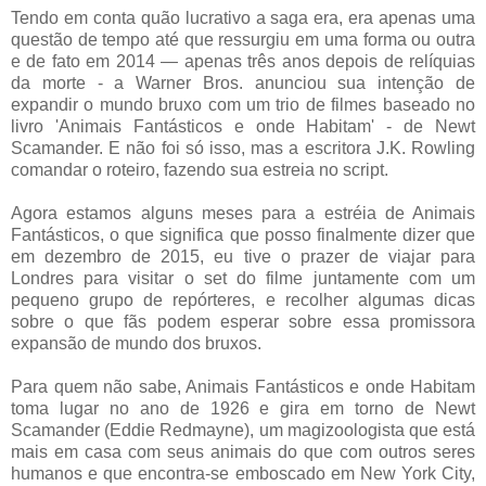
Tendo em conta quão lucrativo a saga era, era apenas uma
questão de tempo até que ressurgiu em uma forma ou outra
e de fato em 2014 — apenas três anos depois de relíquias
da morte - a Warner Bros. anunciou sua intenção de
expandir o mundo bruxo com um trio de filmes baseado no
livro 'Animais Fantásticos e onde Habitam' - de Newt
Scamander. E não foi só isso, mas a escritora J.K. Rowling
comandar o roteiro, fazendo sua estreia no script.
Agora estamos alguns meses para a estréia de Animais
Fantásticos, o que significa que posso finalmente dizer que
em dezembro de 2015, eu tive o prazer de viajar para
Londres para visitar o set do filme juntamente com um
pequeno grupo de repórteres, e recolher algumas dicas
sobre o que fãs podem esperar sobre essa promissora
expansão de mundo dos bruxos.
Para quem não sabe, Animais Fantásticos e onde Habitam
toma lugar no ano de 1926 e gira em torno de Newt
Scamander (Eddie Redmayne), um magizoologista que está
mais em casa com seus animais do que com outros seres
humanos e que encontra-se emboscado em New York City,