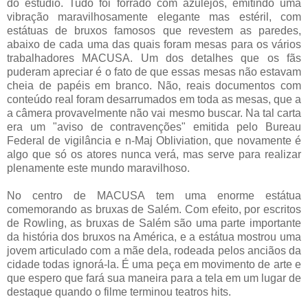
do estúdio. Tudo foi forrado com azulejos, emitindo uma
vibração maravilhosamente elegante mas estéril, com
estátuas de bruxos famosos que revestem as paredes,
abaixo de cada uma das quais foram mesas para os vários
trabalhadores MACUSA. Um dos detalhes que os fãs
puderam apreciar é o fato de que essas mesas não estavam
cheia de papéis em branco. Não, reais documentos com
conteúdo real foram desarrumados em toda as mesas, que a
a câmera provavelmente não vai mesmo buscar. Na tal carta
era um "aviso de contravenções" emitida pelo Bureau
Federal de vigilância e n-Maj Obliviation, que novamente é
algo que só os atores nunca verá, mas serve para realizar
plenamente este mundo maravilhoso.
No centro de MACUSA tem uma enorme estátua
comemorando as bruxas de Salém. Com efeito, por escritos
de Rowling, as bruxas de Salém são uma parte importante
da história dos bruxos na América, e a estátua mostrou uma
jovem articulado com a mãe dela, rodeada pelos anciãos da
cidade todas ignorá-la. É uma peça em movimento de arte e
que espero que fará sua maneira para a tela em um lugar de
destaque quando o filme terminou teatros hits.