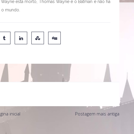
uce Wayne está morto, Thomas Wayne é o Batman e não há
o o mundo.
gina inicial
Postagem mais antiga