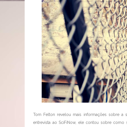
Tom Felton revelou mais informações sobre a 
entrevista ao SciFiNow, ele contou sobre como 