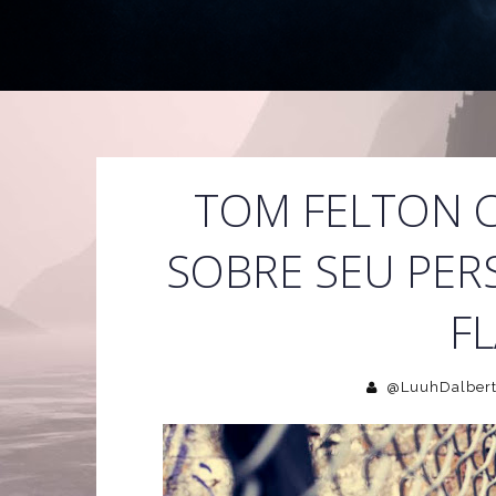
TOM FELTON 
SOBRE SEU PER
FL
@LuuhDalber