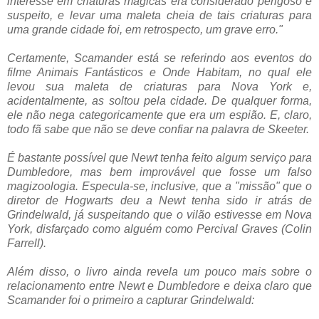
interesse em criaturas mágicas era considerado perigoso e
suspeito, e levar uma maleta cheia de tais criaturas para
uma grande cidade foi, em retrospecto, um grave erro."
Certamente, Scamander está se referindo aos eventos do
filme Animais Fantásticos e Onde Habitam, no qual ele
levou sua maleta de criaturas para Nova York e,
acidentalmente, as soltou pela cidade. De qualquer forma,
ele não nega categoricamente que era um espião. E, claro,
todo fã sabe que não se deve confiar na palavra de Skeeter.
É bastante possível que Newt tenha feito algum serviço para
Dumbledore, mas bem improvável que fosse um falso
magizoologia. Especula-se, inclusive, que a "missão" que o
diretor de Hogwarts deu a Newt tenha sido ir atrás de
Grindelwald, já suspeitando que o vilão estivesse em Nova
York, disfarçado como alguém como Percival Graves (Colin
Farrell).
Além disso, o livro ainda revela um pouco mais sobre o
relacionamento entre Newt e Dumbledore e deixa claro que
Scamander foi o primeiro a capturar Grindelwald: