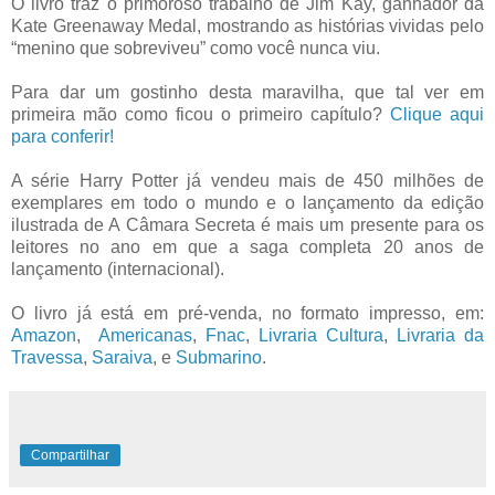
O livro traz o primoroso trabalho de Jim Kay, ganhador da
Kate Greenaway Medal, mostrando as histórias vividas pelo
“menino que sobreviveu” como você nunca viu.
Para dar um gostinho desta maravilha, que tal ver em
primeira mão como ficou o primeiro capítulo?
Clique aqui
para conferir!
A série Harry Potter já vendeu mais de 450 milhões de
exemplares em todo o mundo e o lançamento da edição
ilustrada de A Câmara Secreta é mais um presente para os
leitores no ano em que a saga completa 20 anos de
lançamento (internacional).
O livro já está em pré-venda, no formato impresso, em:
Amazon
,
Americanas
,
Fnac
,
Livraria Cultura
,
Livraria da
Travessa
,
Saraiva
, e
Submarino
.
Compartilhar