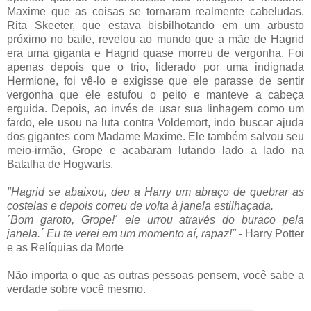
Maxime que as coisas se tornaram realmente cabeludas.
Rita Skeeter, que estava bisbilhotando em um arbusto
próximo no baile, revelou ao mundo que a mãe de Hagrid
era uma giganta e Hagrid quase morreu de vergonha. Foi
apenas depois que o trio, liderado por uma indignada
Hermione, foi vê-lo e exigisse que ele parasse de sentir
vergonha que ele estufou o peito e manteve a cabeça
erguida. Depois, ao invés de usar sua linhagem como um
fardo, ele usou na luta contra Voldemort, indo buscar ajuda
dos gigantes com Madame Maxime. Ele também salvou seu
meio-irmão, Grope e acabaram lutando lado a lado na
Batalha de Hogwarts.
"Hagrid se abaixou, deu a Harry um abraço de quebrar as
costelas e depois correu de volta à janela estilhaçada.
´Bom garoto, Grope!´ ele urrou através do buraco pela
janela.´ Eu te verei em um momento aí, rapaz!"
- Harry Potter
e as Relíquias da Morte
Não importa o que as outras pessoas pensem, você sabe a
verdade sobre você mesmo.