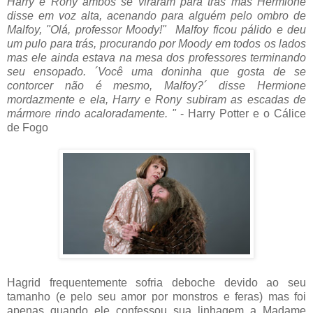
Harry e Rony ambos se viraram para trás mas Hermione
disse em voz alta, acenando para alguém pelo ombro de
Malfoy, "Olá, professor Moody!" Malfoy ficou pálido e deu
um pulo para trás, procurando por Moody em todos os lados
mas ele ainda estava na mesa dos professores terminando
seu ensopado. ´Você uma doninha que gosta de se
contorcer não é mesmo, Malfoy?´ disse Hermione
mordazmente e ela, Harry e Rony subiram as escadas de
mármore rindo acaloradamente. "
- Harry Potter e o Cálice
de Fogo
Hagrid frequentemente sofria deboche devido ao seu
tamanho (e pelo seu amor por monstros e feras) mas foi
apenas quando ele confessou sua linhagem a Madame