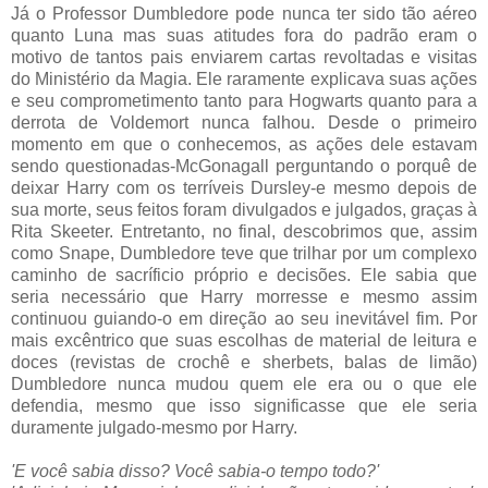
Já o Professor Dumbledore pode nunca ter sido tão aéreo
quanto Luna mas suas atitudes fora do padrão eram o
motivo de tantos pais enviarem cartas revoltadas e visitas
do Ministério da Magia. Ele raramente explicava suas ações
e seu comprometimento tanto para Hogwarts quanto para a
derrota de Voldemort nunca falhou. Desde o primeiro
momento em que o conhecemos, as ações dele estavam
sendo questionadas-McGonagall perguntando o porquê de
deixar Harry com os terríveis Dursley-e mesmo depois de
sua morte, seus feitos foram divulgados e julgados, graças à
Rita Skeeter. Entretanto, no final, descobrimos que, assim
como Snape, Dumbledore teve que trilhar por um complexo
caminho de sacríficio próprio e decisões. Ele sabia que
seria necessário que Harry morresse e mesmo assim
continuou guiando-o em direção ao seu inevitável fim. Por
mais excêntrico que suas escolhas de material de leitura e
doces (revistas de crochê e sherbets, balas de limão)
Dumbledore nunca mudou quem ele era ou o que ele
defendia, mesmo que isso significasse que ele seria
duramente julgado-mesmo por Harry.
'E você sabia disso? Você sabia-o tempo todo?'