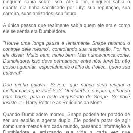
ninguém sabia sobre isso. Até o fim, ninguém sabia o
quanto ele tinha sacrificado por Lily: sua reputação, sua
carreira, suas amizades, seu futuro.
A única pessoa que realmente sabia quem ele era e como
ele se sentia era Dumbledore.
"Houve uma longa pausa e lentamente Snape retomou o
controle dele mesmo´, controlando sua respiração. Por fim,
ele disse: ´Muito bem, muito bem. Mas nunca-nunca conte,
Dumbledore! Isso deve permanecer entre nós! Jure! Eu não
posso aguentar.. especialmente o filho de Potter... quero sua
palavra!"
Dou minha palavra, Severo, que nunca devo revelar a
melhor coisa que você fez?´ Dumbledore suspirou, olhando
para baixo, para o rosto angustiado de Snape. Se você
insiste..."
- Harry Potter e as Relíquias da Morte
Quando Dumbledore morreu, Snape poderia ter parado de
ser um espião e agente duplo .Ele poderia parar de agir
como uma metade em cada mundo, passando informação a
Dumbledore e arriscando sua vida a cada vez que