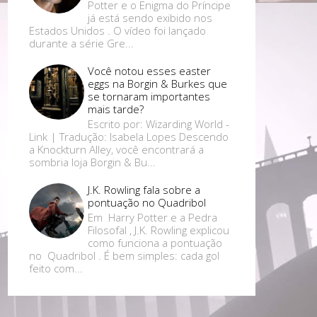
Potter e o Enigma do Príncipe
já está sendo exibido nos
Estados Unidos . O vídeo foi lançado
durante a série Gre...
Você notou esses easter
eggs na Borgin & Burkes que
se tornaram importantes
mais tarde?
Escrito por: Wizarding World -
Link | Tradução: Isabela Lopes Descendo
a Knockturn Alley, você encontrará a
sombria loja Borgin & Bu...
J.K. Rowling fala sobre a
pontuação no Quadribol
Em Harry Potter e a Pedra
Filosofal , J.K. Rowling explicou
como funciona a pontuação
no Quadribol . É bem simples: cada gol
feito com...